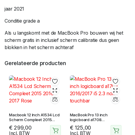
jaar 2021
Conditie grade a
Als u langskomt met de MacBook Pro bouwen wij het
scherm gratis in inclusief scherm calibratie dus geen
blokken in het scherm achteraf
Gerelateerde producten
Macbook 12 Inch A1534 Lcd
MacBook Pro 13 inch
Scherm Compleet 2015
logicboard a1708
2016 2017 Rose
2016/2017 i5 2.3 non
€
299,00
€
125,00
touchbar
Incl. BTW
Incl. BTW