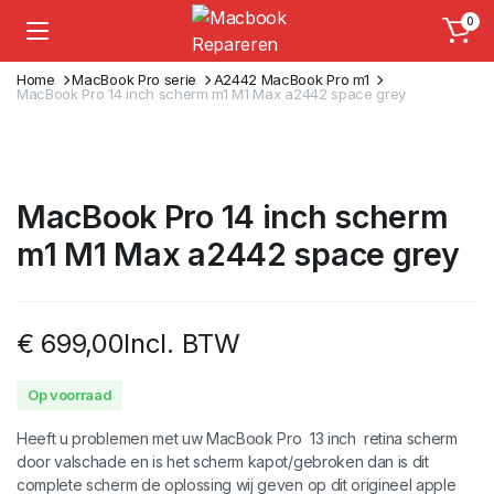
0
Home
MacBook Pro serie
A2442 MacBook Pro m1
MacBook Pro 14 inch scherm m1 M1 Max a2442 space grey
MacBook Pro 14 inch scherm
m1 M1 Max a2442 space grey
€
699,00
Incl. BTW
Op voorraad
Heeft u problemen met uw MacBook Pro 13 inch retina scherm
door valschade en is het scherm kapot/gebroken dan is dit
complete scherm de oplossing wij geven op dit origineel apple