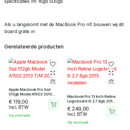
specificaties m1 16gb 500gb
Als u langskomt met de MacBook Pro m1 bouwen wij dit
board gratis in
Gerelateerde producten
Apple Macbook Pro Ssd
512gb Model A1502 2013
Macbook Pro 13 Inch Retina
T/M 2015
€
119,00
Logicboard i5 2.7 8gb 2015
modellen
Incl. BTW
€
249,00
Incl. BTW
Op voorraad
Op voorraad